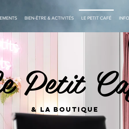
EMENTS
BIEN-ÊTRE & ACTIVITÉS
LE PETIT CAFÉ
INFO
e Petit Ca
& la boutique