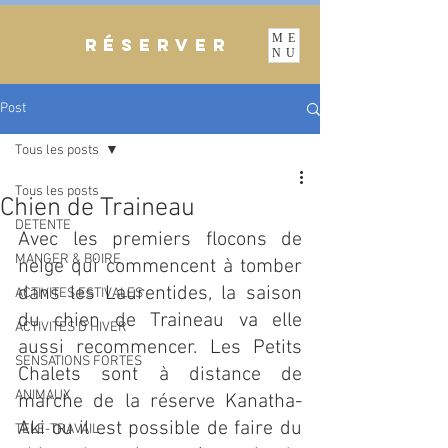
ME
RÉSERVER
NU
Post
Tous les posts
Tous les posts
Chien de Traineau
DETENTE
Avec les premiers flocons de 
MANGER & BOIRE
neige qui commencent à tomber 
dans les Laurentides, la saison 
ACTIVITES ESTIVALES
du chien de Traineau va elle 
ACTIVITES D'HIVER
aussi recommencer. Les Petits 
SENSATIONS FORTES
Chalets sont à distance de 
ANIMAUX
marche de la réserve Kanatha-
Aki ou il est possible de faire du 
TELE-TRAVAIL